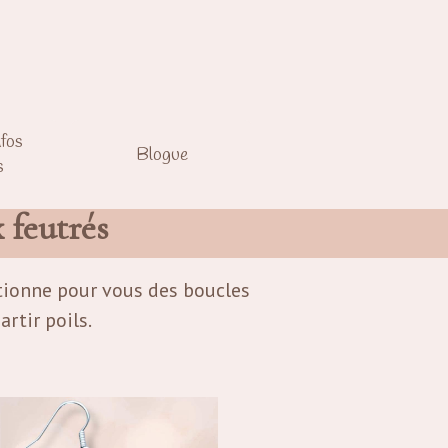
nfos
Blogue
s
 feutrés
ctionne pour vous des boucles
rtir poils.