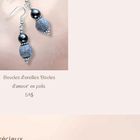
Boucles d'oreilles 'Boules
d'amour' en poils
59$
récieux.