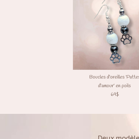
Boucles d'oreilles 'Patte
d'amour' en poils
69$
Deux modèles