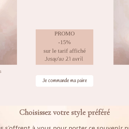
PROMO
-15%
sur le tarif affiché
Jusqu'au 21 avril
s
Je commande ma paire
Choisissez votre style préféré
 s'offrent à vous pour porter ce souvenir p