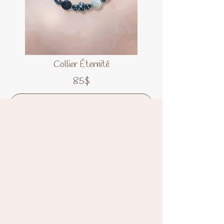
Collier Éternité
85$
Créer mon collier
*Si votre peau est
hypersensible
,
privilégiez une option autre que les
bijoux qui seront en contact direct
avec elle.*
Vos bons mots...