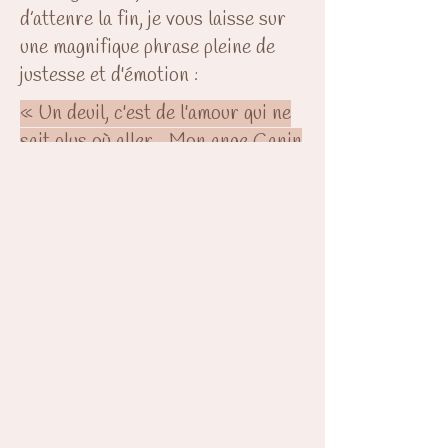
d’attenre la fin, je vous laisse sur
une magnifique phrase pleine de
justesse et d'émotion :
« Un deuil, c'est de l'amour qui ne
sait plus où aller... Mon ange Canin
- Créations de poils d'animaux
feutrés lui redonne un chemin... »
C'est BÔ !!!! Merci !!!
Camylle Gagné
Mon ange canin: