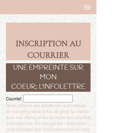
INSCRIPTION AU
COURRIER
UNE EMPREINTE SUR
MON
COEUR; L'INFOLETTRE
Courriel:
Nous utilisons une plateforme automatisée
de marketing dans le but de gérer la relation
avec nos clients et leur envoyer des courriels
promotionnels. En cliquant sur «S'abonner»,
vous acceptez que l'information fournie nous