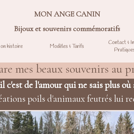
MON ANGE CANIN
Bijoux et souvenirs commémoratifs
Contact & I
on histoire
Modèles & Tarifs
Pratique
are mes beaux souvenirs au pr
l c'est de l'amour qui ne sais plus où a
ions poils d'animaux feutrés lui re