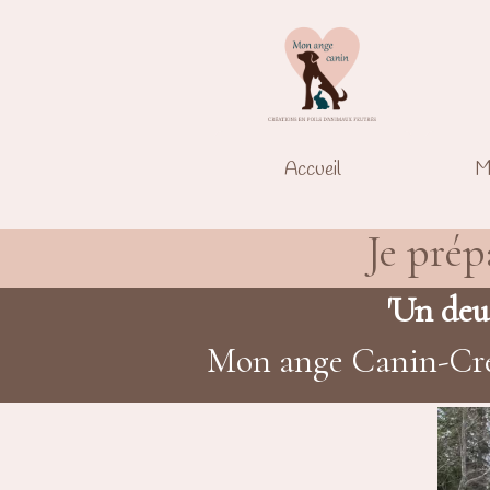
Accueil
M
Je prép
'Un deui
Mon ange Canin-Créat