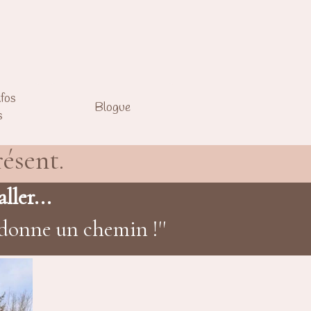
nfos
Blogue
s
ésent.
ller...
donne un chemin !''