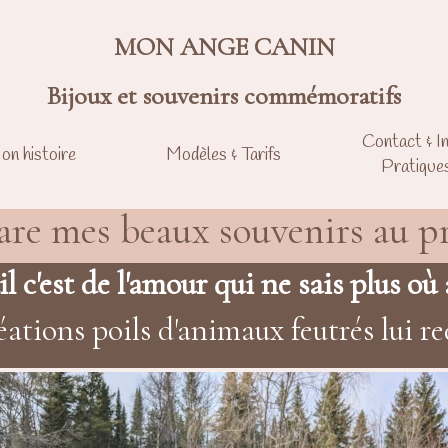
MON ANGE CANIN
Bijoux et souvenirs commémoratifs
Contact & I
on histoire
Modèles & Tarifs
Pratique
are mes beaux souvenirs au pr
l c'est de l'amour qui ne sais plus où a
ions poils d'animaux feutrés lui re