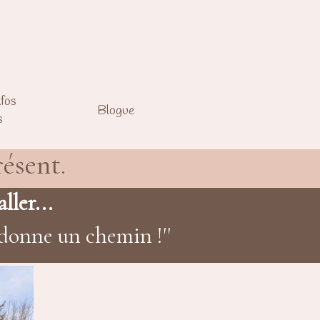
nfos
Blogue
s
ésent.
ller...
donne un chemin !''