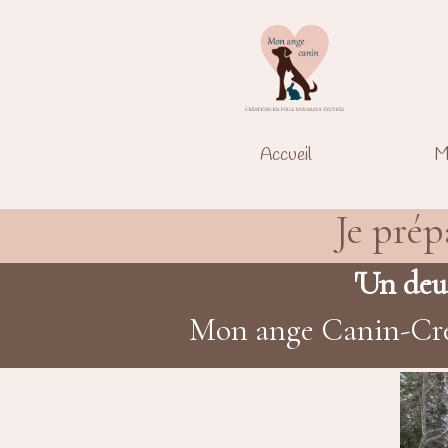
Accueil
M
Je prép
'Un deui
Mon ange Canin-Créat